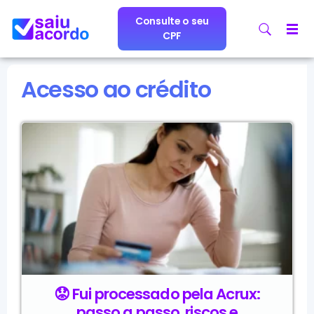
Consulte o seu
CPF
Acesso ao crédito
😟 Fui processado pela Acrux:
passo a passo, riscos e