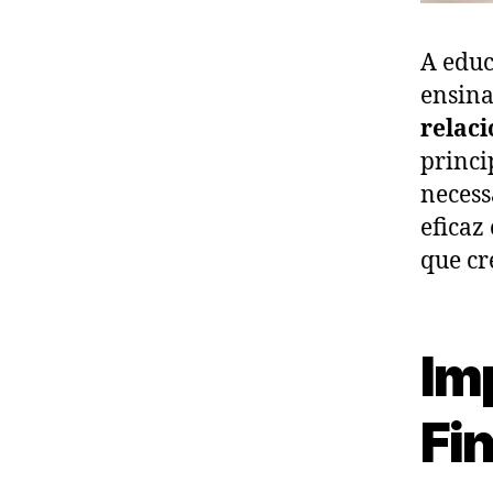
A educ
ensina
relaci
princi
necess
eficaz
que cr
Im
Fi