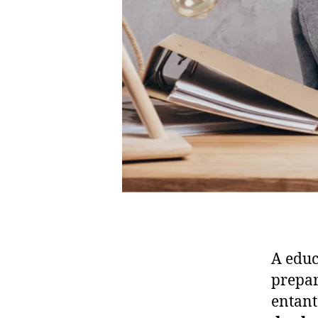
A edu
prepar
entant