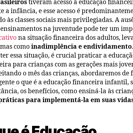
asileiros
tiveram acesso à educação financei
e a infância, e esse acesso é predominantem
do às classes sociais mais privilegiadas. A aus
 ensinamentos na juventude pode ter um imp
icativo
na situação financeira dos adultos, le
emas como
inadimplência e endividamento
er essa situação, é crucial praticar a educaç
eira para crianças com as gerações mais jove
itando o mês das crianças, abordaremos de
ente o que é a educação financeira infantil, 
ância, os benefícios, como ensiná-la às crian
práticas para implementá-la em suas vidas
que é Educação