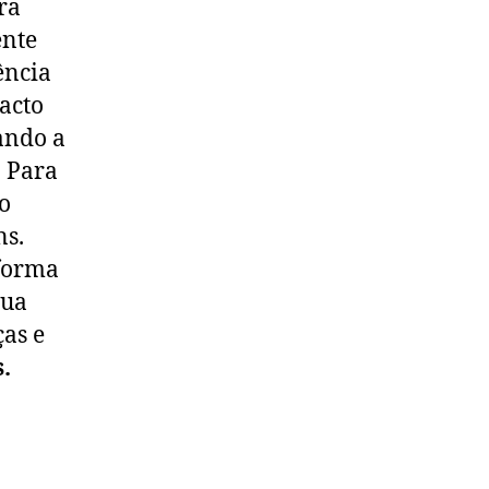
ra
ente
ência
acto
vando a
. Para
ão
ns.
 forma
sua
ças e
.