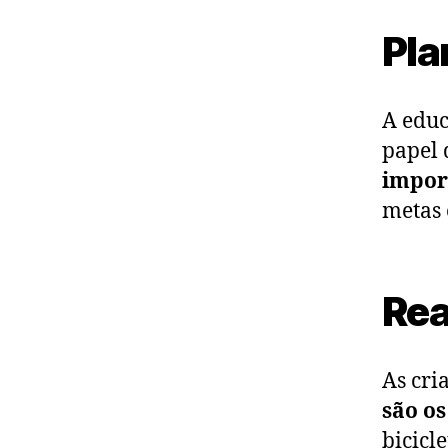
Pla
A educ
papel 
impor
metas 
Rea
As cri
são o
bicicl