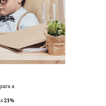
para a
as
21%