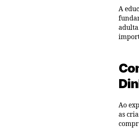
A edu
fundam
adulta
import
Com
Din
Ao exp
as cri
compre