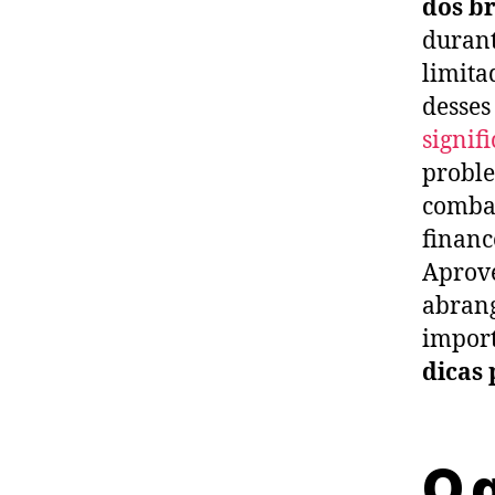
dos br
durant
limita
desses
signif
probl
combat
financ
Aprove
abrang
import
dicas 
O 