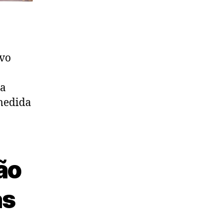
ivo
ma
medida
ão
as