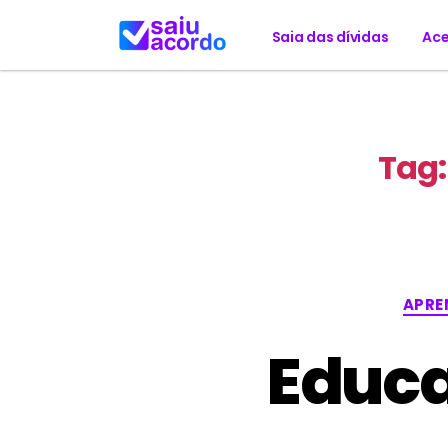
Saia das dívidas
Ace
Tag:
APRE
Educa