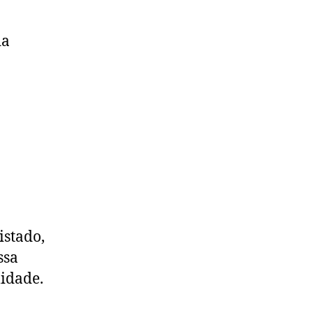
da
istado,
ssa
idade.