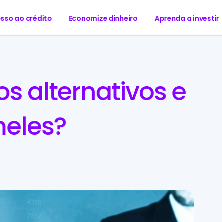
sso ao crédito
Economize dinheiro
Aprenda a investir
os alternativos e
neles?