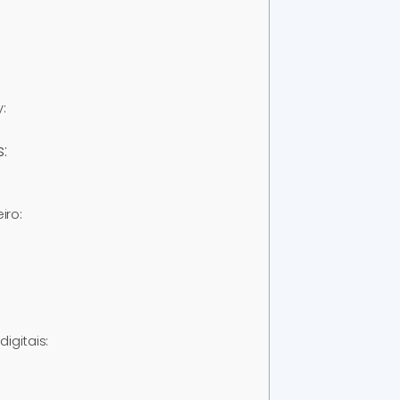
:
:
iro:
digitais: