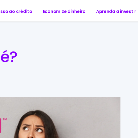
sso ao crédito
Economize dinheiro
Aprenda a investir
 é?