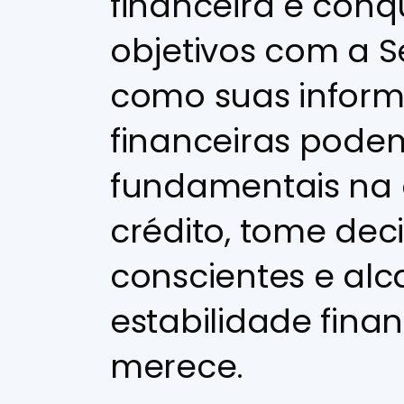
financeira e conq
objetivos com a S
como suas infor
financeiras pode
fundamentais na
crédito, tome dec
conscientes e alc
estabilidade fina
merece.