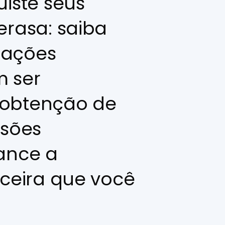
uiste seus
erasa: saiba
mações
m ser
 obtenção de
isões
ance a
nceira que você