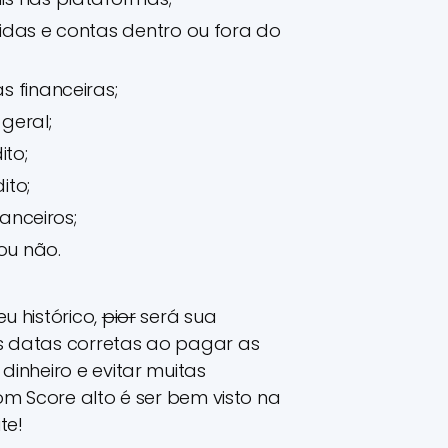
idas e contas dentro ou fora do
 financeiras;
geral;
ito;
ito;
nanceiros;
ou não.
u histórico,
pior
será sua
s datas corretas ao pagar as
dinheiro e evitar muitas
m Score alto é ser bem visto na
te!