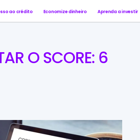
sso ao crédito
Economize dinheiro
Aprenda a investir
R O SCORE: 6