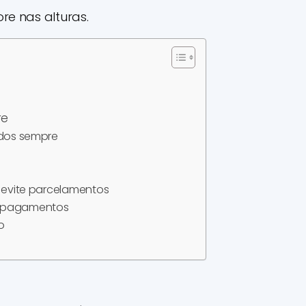
re nas alturas.
re
ados sempre
e evite parcelamentos
e pagamentos
o