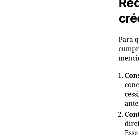
Req
cré
Para q
cumpri
mencio
Con
conc
cess
ante
Cont
dire
Esse