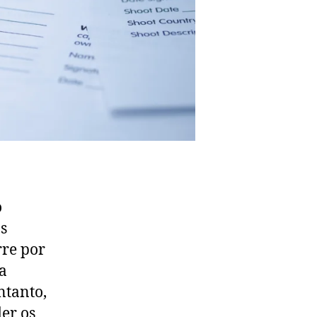
o
os
rre por
a
ntanto,
er os