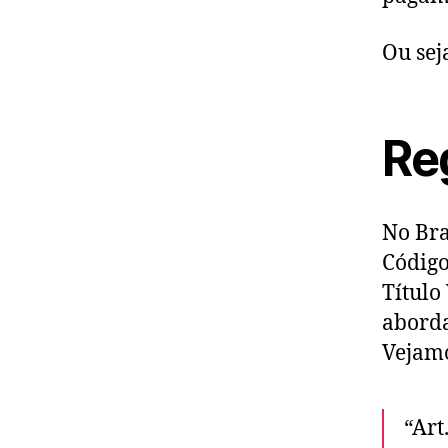
Ou sej
Re
No Bra
Código
Título
aborda
Vejamo
“Art