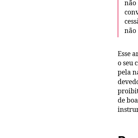
não 
conv
cess
não 
Esse a
o seu 
pela n
devedo
proibi
de boa
instru