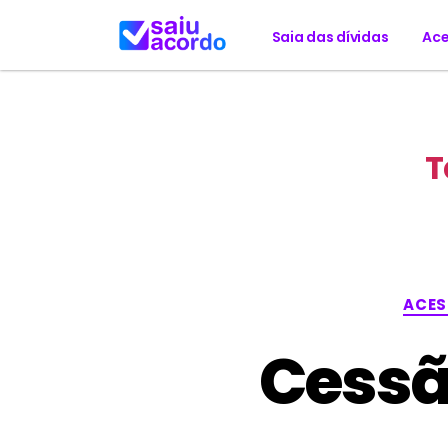
Saia das dívidas
Ace
T
ACES
Cessã