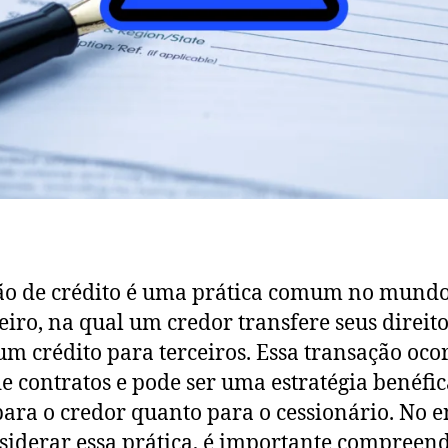
ão de crédito é uma prática comum no mund
eiro, na qual um credor transfere seus direit
um crédito para terceiros. Essa transação oco
e contratos e pode ser uma estratégia benéfic
para o credor quanto para o cessionário. No e
siderar essa prática, é importante compreend