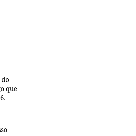
I do
go que
6.
sso