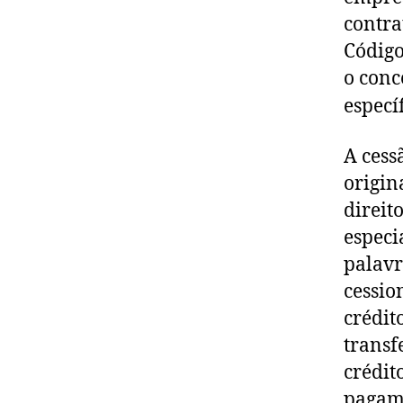
contra
Código
o conc
especí
A cess
origin
direit
especi
palavr
cessio
crédit
transf
crédit
pagame