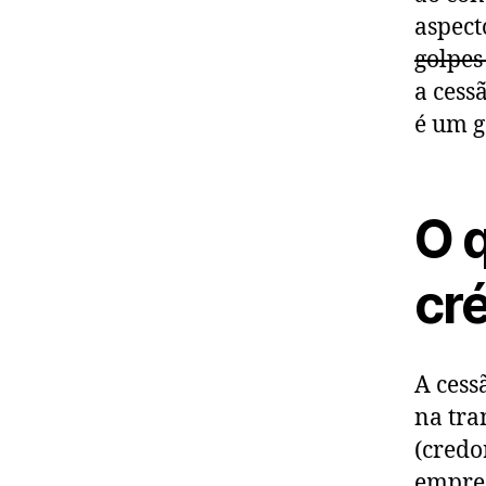
aspect
golpe
a cess
é um g
O 
cr
A cess
na tra
(credo
empres