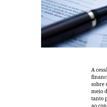
A cess
financ
sobre 
meio d
tanto 
ao con