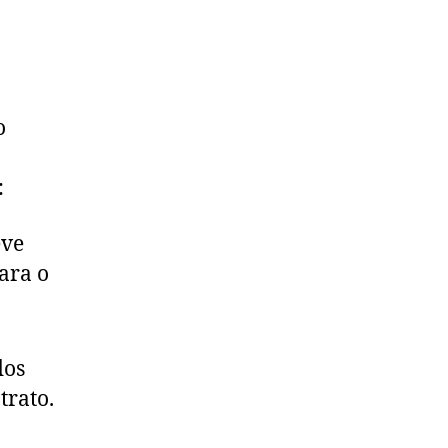
o
:
eve
ara o
dos
trato.