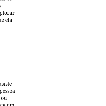
s
plorar
ue ela
nsiste
 pessoa
 ou
nte um