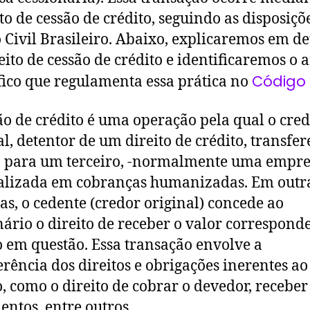
to de cessão de crédito, seguindo as disposiçõ
 Civil Brasileiro. Abaixo, explicaremos em de
eito de cessão de crédito e identificaremos o a
Código C
fico que regulamenta essa prática no
ão de crédito é uma operação pela qual o cre
al, detentor de um direito de crédito, transfer
o para um terceiro, -normalmente uma empr
alizada em cobranças humanizadas. Em outr
as, o cedente (credor original) concede ao
nário o direito de receber o valor correspond
o em questão. Essa transação envolve a
erência dos direitos e obrigações inerentes ao
o, como o direito de cobrar o devedor, receber
ntos, entre outros.