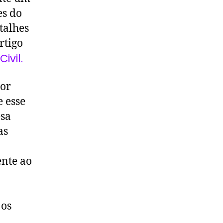
es do
talhes
rtigo
ivil.
dor
e esse
esa
as
ente ao
 os