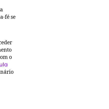
da
a-fé se
 ceder
mento
com o
ula
onário