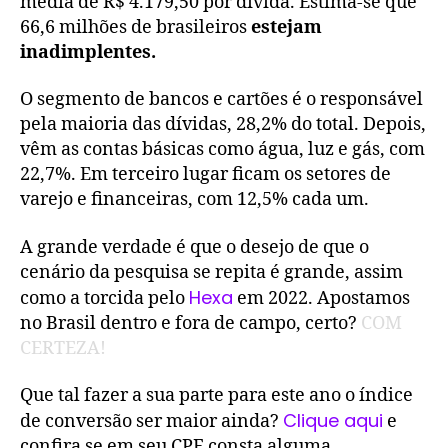
média de R$ 4.179,50 por dívida. Estima-se que
66,6 milhões de brasileiros
estejam
inadimplentes.
O segmento de bancos e cartões é o responsável
pela maioria das dívidas, 28,2% do total. Depois,
vêm as contas básicas como água, luz e gás, com
22,7%. Em terceiro lugar ficam os setores de
varejo e financeiras, com 12,5% cada um.
A grande verdade é que o desejo de que o
cenário da pesquisa se repita é grande, assim
Hexa
como a torcida pelo
em 2022. Apostamos
no Brasil dentro e fora de campo, certo?
COM
CERTEZA!
Que tal fazer a sua parte para este ano o índice
Clique aqui
de conversão ser maior ainda?
e
confira se em seu CPF consta alguma