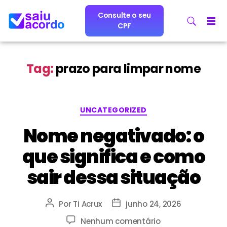
Consulte o seu
CPF
Tag:
prazo para limpar nome
UNCATEGORIZED
Nome negativado: o
que significa e como
sair dessa situação
Por
Ti Acrux
junho 24, 2026
Nenhum comentário