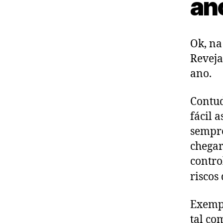
ano
Ok, na
Reveja
ano.
Contud
fácil 
sempre
chegar
contro
riscos
Exempl
tal co