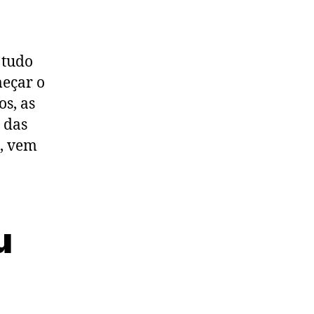
 tudo
meçar o
os, as
 das
l, vem
u