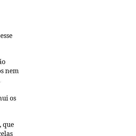
esse
ão
os nem
a
nui os
, que
celas