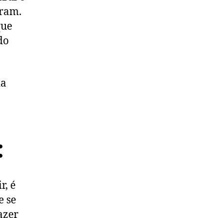
aram.
que
do
da
:
r, é
e se
azer