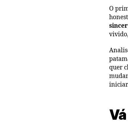
O prim
honest
since
vivido
Analis
patama
quer c
mudanç
inicia
Vá