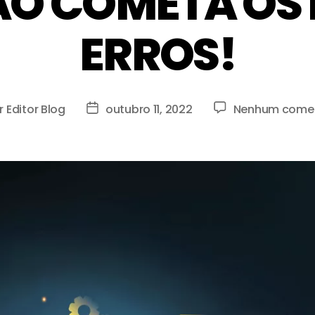
NÃO COMETA OS
ERROS!
r
Editor Blog
outubro 11, 2022
Nenhum comen