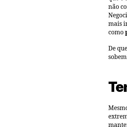
não co
Negoci
mais i
como
De que
sobem 
Te
Mesmo 
extrem
manter