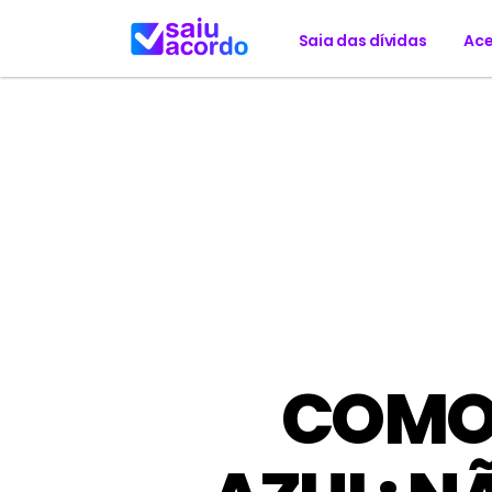
Saia das dívidas
Ace
COMO