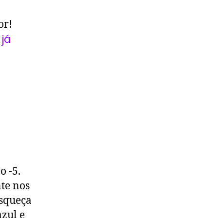
or!
já
o -5.
nte nos
esqueça
zul e