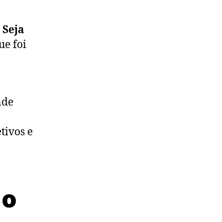
Seja
ue foi
nde
tivos e
 o