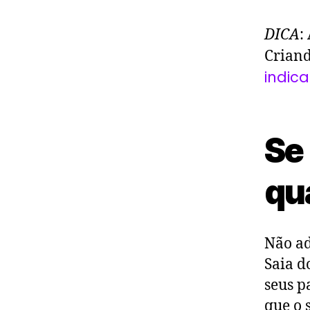
DICA
:
Criand
indic
Se 
qu
Não ad
Saia d
seus p
que o 