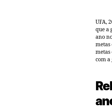
UFA, 2
que a 
ano no
metas 
metas 
com a 
Re
ano