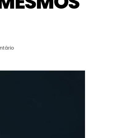
 MESMOS
tário