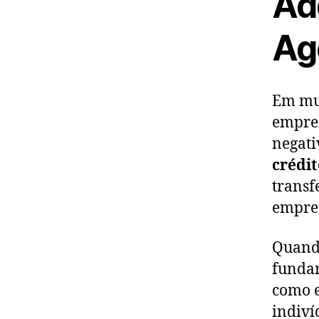
Adq
Ag
Em mu
empres
negati
crédit
transf
empres
Quando
fundam
como 
indiví