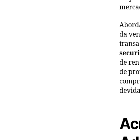
mercad
Aborda
da ven
transa
secur
de ren
de pro
compre
devid
Ac