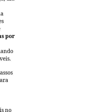
ma
es
é
as por
uando
veis.
passos
para
is no