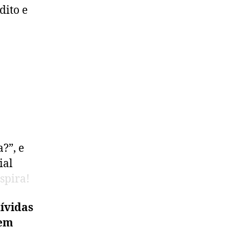
dito e
?”, e
ial
spira!
ívidas
 em