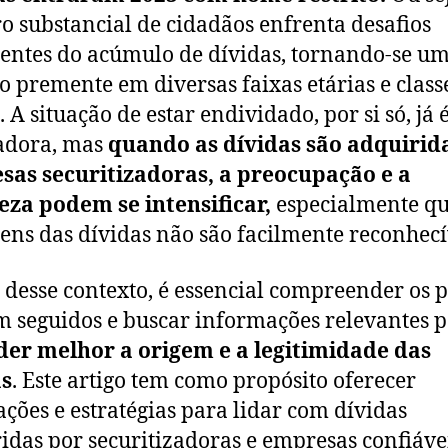
 substancial de cidadãos enfrenta desafios
entes do acúmulo de dívidas, tornando-se u
o premente em diversas faixas etárias e class
. A situação de estar endividado, por si só, já 
adora, mas
quando as dívidas são adquirid
sas securitizadoras, a preocupação e a
eza podem se intensificar,
especialmente q
gens das dívidas não são facilmente reconhecí
 desse contexto, é essencial compreender os 
m seguidos e buscar informações relevantes 
der melhor a origem e a legitimidade das
as
. Este artigo tem como propósito oferecer
ações e estratégias para lidar com dívidas
idas por securitizadoras e empresas confiáve