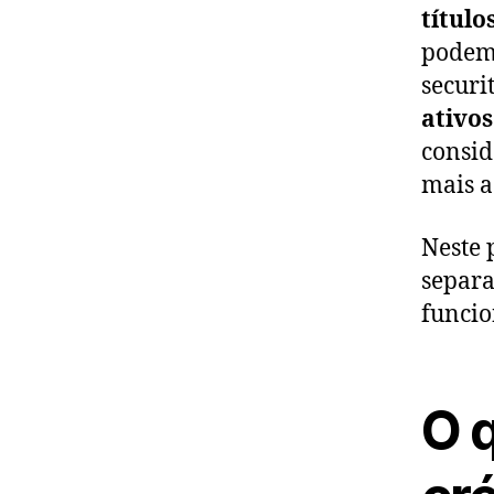
título
podem 
securi
ativo
consid
mais a
Neste 
separa
funcio
O 