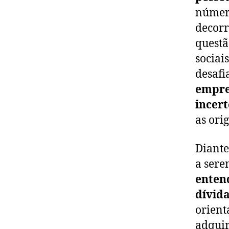
número
decorr
questã
sociais
desafi
empre
incert
as ori
Diante
a sere
enten
dívid
orient
adquir