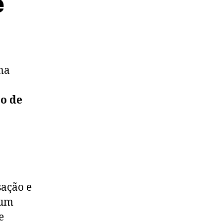
e
ma
ão de
sação e
 um
e