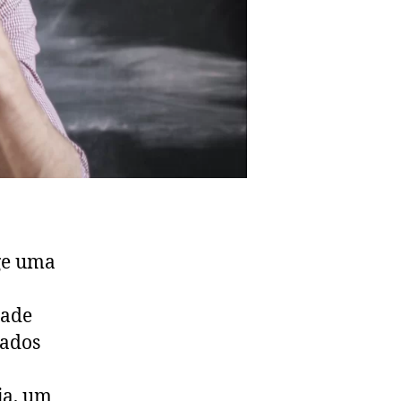
nge uma
dade
dados
ja, um