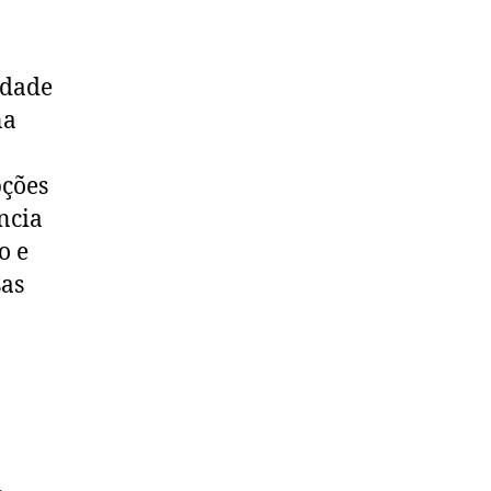
idade
na
pções
ncia
o e
sas