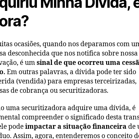
uiriu Minha Dívida, 
ora?
itas ocasiões, quando nos deparamos com u
a desconhecida que nos notifica sobre nossa
vação, é um
sinal de que ocorreu uma cess
o.
Em outras palavras, a dívida pode ter sido
erida (vendida) para empresas terceirizadas,
as de cobrança ou securitizadoras.
 uma securitizadora adquire uma dívida, é
ental compreender o significado desta tran
ele pode
impactar a situação financeira
de
duo. Assim, agora, entenderemos o conceito d