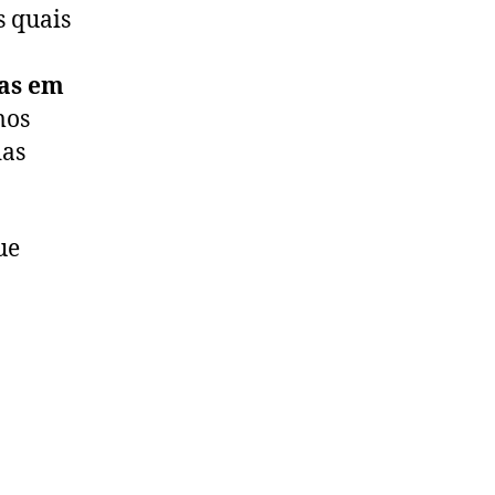
s quais
das em
mos
das
ue