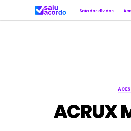
Saia das dívidas
Ace
ACES
ACRUX M