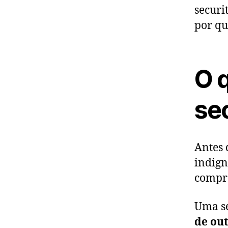
securi
por qu
O 
se
Antes 
indign
compr
Uma se
de ou